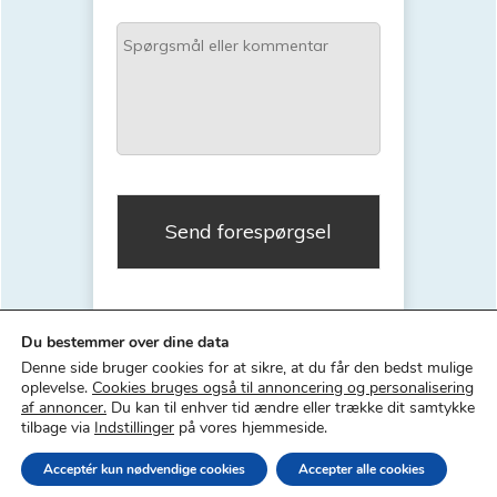
S
n
p
i
ø
s
r
a
g
t
s
i
m
o
å
n
l
e
l
l
e
Du bestemmer over dine data
r
Denne side bruger cookies for at sikre, at du får den bedst mulige
k
oplevelse.
Cookies bruges også til annoncering og personalisering
o
af annoncer.
Du kan til enhver tid ændre eller trække dit samtykke
m
tilbage via
Indstillinger
på vores hjemmeside.
m
Copyright ©
2026
| Rikke Østergaard |
Privatlivspolitik
Acceptér kun nødvendige cookies
Accepter alle cookies
e