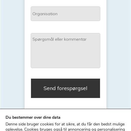
O
l
r
*
g
a
S
n
p
i
ø
s
r
a
g
t
s
i
m
o
å
n
l
e
l
l
e
Du bestemmer over dine data
r
Denne side bruger cookies for at sikre, at du får den bedst mulige
k
oplevelse.
Cookies bruges også til annoncering og personalisering